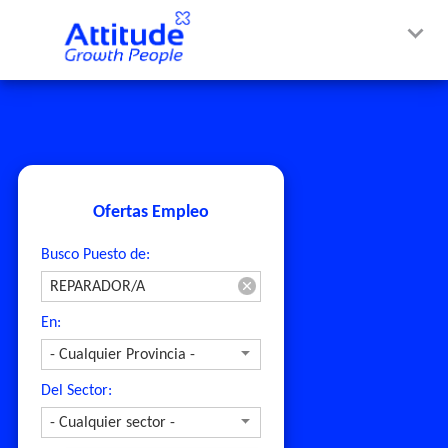
Ofertas Empleo
Busco Puesto de:
En:
Del Sector: